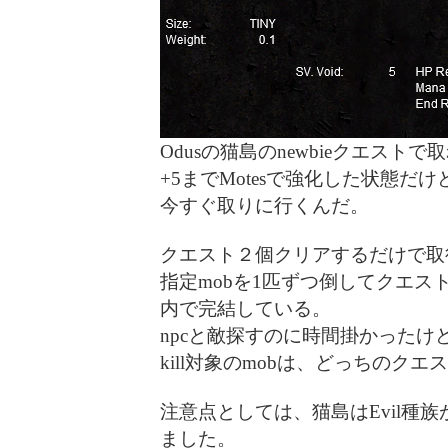
Odusの猫島のnewbieクエスト
+5までMotesで強化した状態だ
今すぐ取りに行くんだ。
クエスト２個クリアするだけで取
指定mobを1匹ずつ倒してクエ
内で完結している。
npcと敵探すのに時間掛かったけ
kill対象のmobは、どっちのク
注意点としては、猫島はEvil種族
ました。