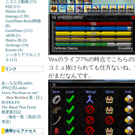
ニコニコ動画 (15)
EQ2 (11)
Diablo II (9)
dmnngn (139)
GuildWars-Build関係
(8)
GuildWars (131)
AION (1)
Diablo III (2)
Archeage (19)
Kenshi (4)
シンボリアクロニク
Voxのライフ7%の時点でこちらのHP10
ル (12)
コミュ抜けられても仕方ないね。
リンク
がまだなんです。
あっち公式Ladder
JPN公式Ladder
I have Pacifism on me!
-Hun Builder(
英
/
日
)
RUDOLFO
The Hand That Feeds
無更新日記
-
地名一覧（英語/日
本語）
携帯からアクセス