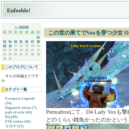
Enfeeble!
<<
2026/08
この世の果てでVoxを穿つ少女 Og
日
月
火
水
木
金
土
01
02
03
04
05
06
07
08
09
10
11
12
13
14
15
16
17
18
19
20
21
22
23
24
25
26
27
28
29
30
31
このブログについて
オルタ続編まだです
か
カテゴリ一覧
Everquest Legends
(34)
Ragnarok online (7)
Permafrostにて、D4 Lady 
path of exile (44)
EQ (49)
どのくらい雑魚かったのかという
EVE online (40)
エロゲ (31)