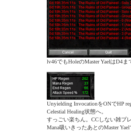
lv46でもHoleのMaster Yae
Unyielding InvocationをONで
Celestial Healing状態へ。
すっごい楽ちん。CCしない雑プ
Mana吸いきったあとのMaster 