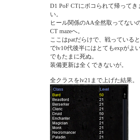
D1 PoF CTにボコられて帰っ
い。
ヒール関係のAA全然取ってない
CT mazeへ。
ここはpatだらけで、戦っている
でlv10代後半にはとてもexpが
でもたまに死ぬ。
装備更新は全くできないが。
全クラスをlv21まで上げた結果。