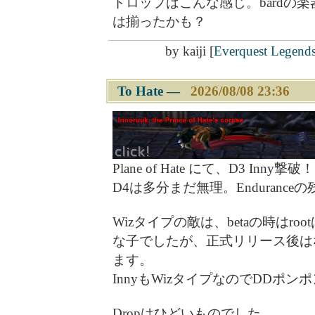
ドロップはこんな感じ。bardの
は揃ったかも？
by
kaiji
[
Everquest Legend
To Hate
―
2026/08/08 23:36
Plane of Hate にて、D3 Inny撃破！
D4は多分まだ無理。Endurance
Wizタイプの敵は、betaの時はr
な子でしたが、正式リリース後は
ます。
InnyもWizタイプなのでDDポ
Dropはひどいものでした。