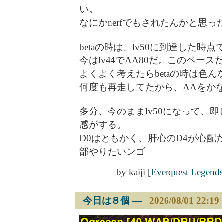
い。
なにかnerfでもされたんかと思
betaの時は、lv50に到達した時
今はlv44でAA80だ。このペース
よくよく考えたらbetaの時は色んな
何度も再走してたから、AAをか
多分、今のままlv50になって、
感がする。
D0はともかく、肝心のD4が心配
部やりたいンゴ
by
kaiji
[
Everquest Legend
今日は８個
―
2026/08/01 22:19