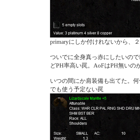
primaryにしか付けれないから
ついでに全身真っ赤にしたいのでRu
どPH率高い罠。AoFはPH無いの
いつの間にか肩装備も出てた。何
でも使う予定ない罠