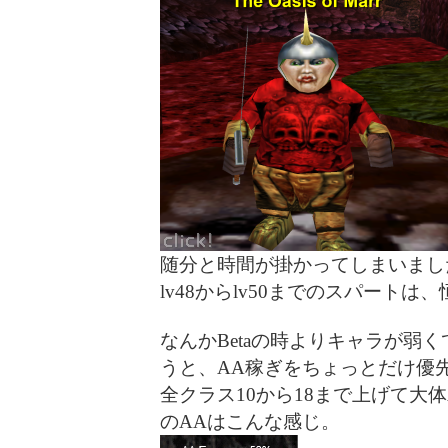
随分と時間が掛かってしまいました
lv48からlv50までのスパートは、恒例
なんかBetaの時よりキャラが弱
うと、AA稼ぎをちょっとだけ優
全クラス10から18まで上げて大体A
のAAはこんな感じ。